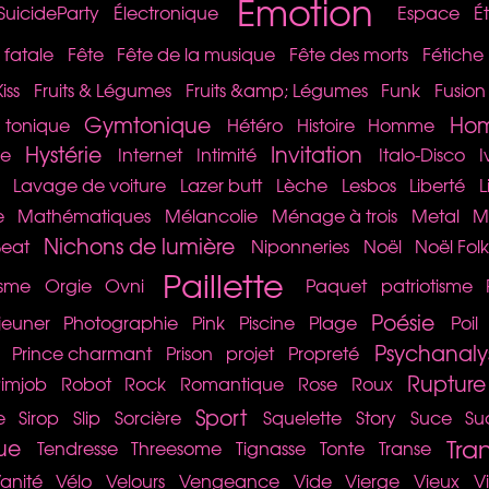
Émotion
SuicideParty
Électronique
Espace
É
fatale
Fête
Fête de la musique
Fête des morts
Fétiche
iss
Fruits & Légumes
Fruits &amp; Légumes
Funk
Fusion
Gymtonique
Hom
tonique
Hétéro
Histoire
Homme
Hystérie
Invitation
se
Internet
Intimité
Italo-Disco
I
Lavage de voiture
Lazer butt
Lèche
Lesbos
Liberté
L
e
Mathématiques
Mélancolie
Ménage à trois
Metal
M
Nichons de lumière
eat
Niponneries
Noël
Noël Fol
Paillette
sme
Orgie
Ovni
Paquet
patriotisme
Poésie
éjeuner
Photographie
Pink
Piscine
Plage
Poil
Psychanaly
Prince charmant
Prison
projet
Propreté
Rupture
imjob
Robot
Rock
Romantique
Rose
Roux
Sport
e
Sirop
Slip
Sorcière
Squelette
Story
Suce
Su
Tra
ue
Tendresse
Threesome
Tignasse
Tonte
Transe
anité
Vélo
Velours
Vengeance
Vide
Vierge
Vieux
V