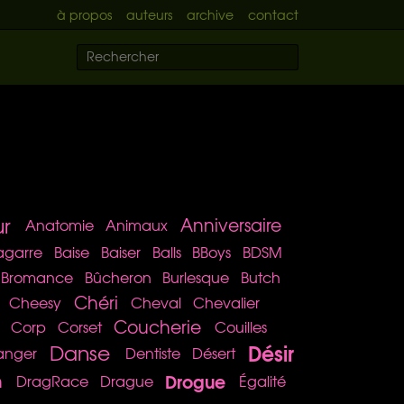
à propos
auteurs
archive
contact
r
Anniversaire
Anatomie
Animaux
agarre
Baise
Baiser
Balls
BBoys
BDSM
Bromance
Bûcheron
Burlesque
Butch
Chéri
Cheesy
Cheval
Chevalier
Coucherie
Corp
Corset
Couilles
Désir
Danse
anger
Dentiste
Désert
Drogue
n
DragRace
Drague
Égalité