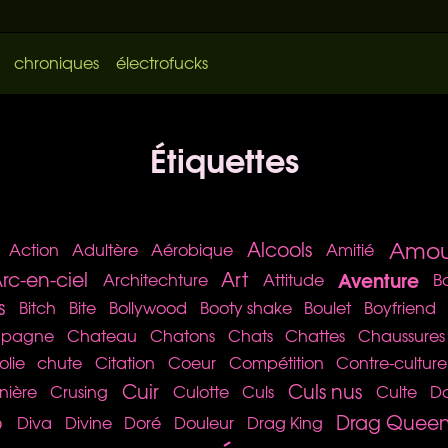
chroniques
électrofucks
Étiquettes
Amou
Alcools
Action
Adultère
Aérobique
Amitié
Aventure
rc-en-ciel
Art
Architechture
Attitude
B
s
Bitch
Bite
Bollywood
Booty shake
Boulet
Boyfriend
pagne
Chateau
Chatons
Chats
Chattes
Chaussures
olie
chute
Citation
Coeur
Compétition
Contre-culture
Cuir
Culs nus
inière
Crusing
Culotte
Culs
Culte
D
o
Drag Quee
Diva
Divine
Doré
Douleur
Drag King