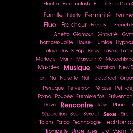
Electro
Électroclash
ElectroFuckDisco
Féminité
Famille
Féerie
Femme 
Fluo
Fraicheur
Freestyle
French K
Gravité
Ghetto
Glamour
Gym 
homosexualité
House
Humide
Hypno
pluie
Jus
K-Pop
Kinky
Lasers
Latex
Mariage
Marin
Masculinité
Masochism
Musique
Muscles
Natation
New B
an
Nu
Nuisette
Nuit
oldschool
Orga
Perruque
Perversion
Pétasse
Petit-d
Porno
Poupée
Première fois
Prévention
Rencontre
Rave
Rêve
Rhum
R
Sexe
Séparation
Seul
Sexdoll
Sirèn
Techtoniq
Talons
Tatoo
Technologie
Urgences
Tromperie
Uro
Vagin
V