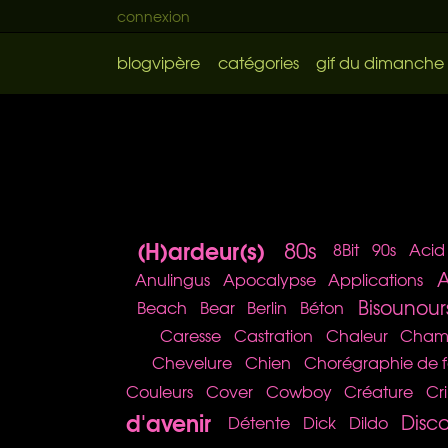
connexion
blogvipère
catégories
gif du dimanche
(H)ardeur(s)
80s
8Bit
90s
Acid
A
Anulingus
Apocalypse
Applications
Bisounour
Beach
Bear
Berlin
Béton
Caresse
Castration
Chaleur
Cham
Chevelure
Chien
Chorégraphie de f
Couleurs
Cover
Cowboy
Créature
Cr
d'avenir
Disc
Détente
Dick
Dildo