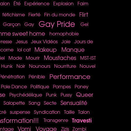
talon
Été
Expérience
Explosion
Faim
Flirt
fétichisme
Fierté
Fin du monde
Gay Pride
Garçon
Gay
Gel
me sweet home
homophobie
vresse
Jesus
Jeux Vidéos
Joie
Jours de
Makeup
Manque
icorne
lol cat
Moustaches
iel
Mode
Mourir
MST-IST
k Hunk
Noir
Nounours
Nourriture
Nouvel
Performance
Pénétration
Pénible
Pole Dance
Politique
Pompes
Poney
se
Queer
Psychédélique
Punk
Pussy
Sensualité
Salopette
Sang
Secte
cré
suspense
Syndication
Taille
Talon
nsformation!!!
Travesti
Transgenre
Vomi
Voyage
intage
Zizis
Zombi