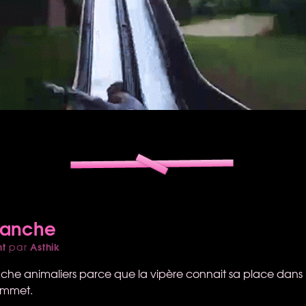
manche
nt
Asthik
par
he animaliers parce que la vipère connait sa place dans 
ommet.