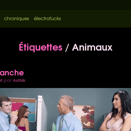
chroniques
électrofucks
Étiquettes
/ Animaux
manche
nt
Asthik
par