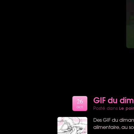
GIF du di
26
Le poi
Posté dans
OCT.
Des
GIF
du dimanc
alimentaire, au s