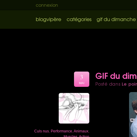
connexion
blogvipère
catégories
gif du dimanche
GIF du di
3
Le poi
Posté dans
MAI
Culs nus
,
Performance
,
Animaux
,
Muscles
,
Action