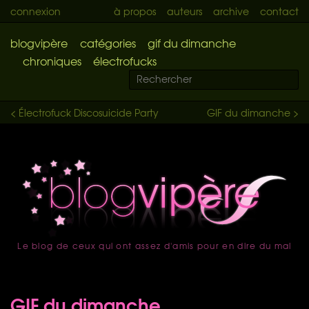
connexion
à propos
auteurs
archive
contact
blogvipère
catégories
gif du dimanche
chroniques
électrofucks
< Électrofuck Discosuicide Party
GIF du dimanche >
Le blog de ceux qui ont assez d'amis pour en dire du mal
accueil
GIF du dimanche