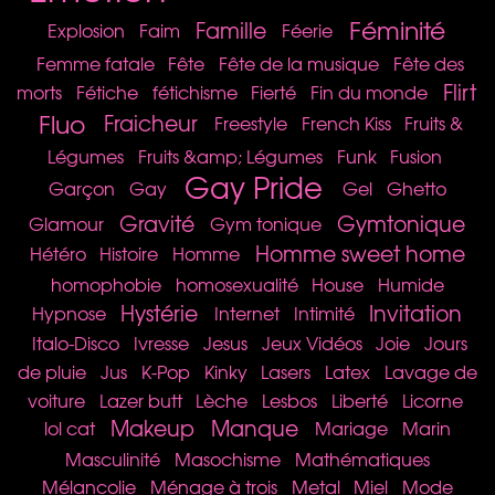
Féminité
Famille
Explosion
Faim
Féerie
Femme fatale
Fête
Fête de la musique
Fête des
Flirt
morts
Fétiche
fétichisme
Fierté
Fin du monde
Fluo
Fraicheur
Freestyle
French Kiss
Fruits &
Légumes
Fruits &amp; Légumes
Funk
Fusion
Gay Pride
Garçon
Gay
Gel
Ghetto
Gravité
Gymtonique
Glamour
Gym tonique
Homme sweet home
Hétéro
Histoire
Homme
homophobie
homosexualité
House
Humide
Hystérie
Invitation
Hypnose
Internet
Intimité
Italo-Disco
Ivresse
Jesus
Jeux Vidéos
Joie
Jours
de pluie
Jus
K-Pop
Kinky
Lasers
Latex
Lavage de
voiture
Lazer butt
Lèche
Lesbos
Liberté
Licorne
Makeup
Manque
lol cat
Mariage
Marin
Masculinité
Masochisme
Mathématiques
Mélancolie
Ménage à trois
Metal
Miel
Mode