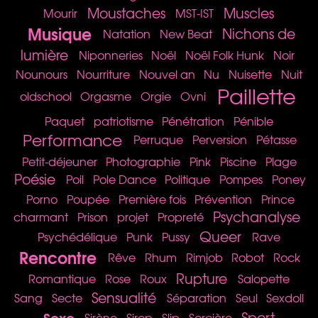
Moustaches
Muscles
Mourir
MST-IST
Musique
Nichons de
Natation
New Beat
lumière
Niponneries
Noël
Noël Folk Hunk
Noir
Nounours
Nourriture
Nouvel an
Nu
Nuisette
Nuit
Paillette
oldschool
Orgasme
Orgie
Ovni
Paquet
patriotisme
Pénétration
Pénible
Performance
Perruque
Perversion
Pétasse
Petit-déjeuner
Photographie
Pink
Piscine
Plage
Poésie
Poil
Pole Dance
Politique
Pompes
Poney
Porno
Poupée
Première fois
Prévention
Prince
Psychanalyse
charmant
Prison
projet
Propreté
Queer
Psychédélique
Punk
Pussy
Rave
Rencontre
Rêve
Rhum
Rimjob
Robot
Rock
Rupture
Romantique
Rose
Roux
Salopette
Sensualité
Sang
Secte
Séparation
Seul
Sexdoll
Sexe
Sport
Sirène
Sirop
Slip
Sorcière