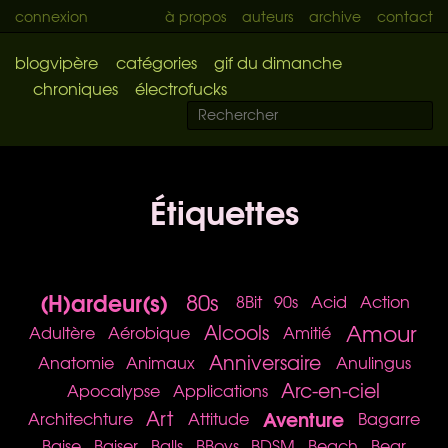
connexion
à propos
auteurs
archive
contact
blogvipère
catégories
gif du dimanche
chroniques
électrofucks
Étiquettes
(H)ardeur(s)
80s
8Bit
90s
Acid
Action
Amour
Alcools
Adultère
Aérobique
Amitié
Anniversaire
Anatomie
Animaux
Anulingus
Arc-en-ciel
Apocalypse
Applications
Aventure
Art
Architechture
Attitude
Bagarre
Baise
Baiser
Balls
BBoys
BDSM
Beach
Bear