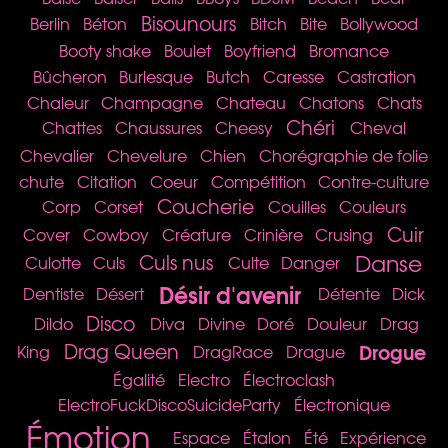
Bisounours
Berlin
Béton
Bitch
Bite
Bollywood
Booty shake
Boulet
Boyfriend
Bromance
Bûcheron
Burlesque
Butch
Caresse
Castration
Chaleur
Champagne
Chateau
Chatons
Chats
Chéri
Chattes
Chaussures
Cheesy
Cheval
Chevalier
Chevelure
Chien
Chorégraphie de folie
chute
Citation
Coeur
Compétition
Contre-culture
Coucherie
Corp
Corset
Couilles
Couleurs
Cuir
Cover
Cowboy
Créature
Crinière
Crusing
Danse
Culs nus
Culotte
Culs
Culte
Danger
Désir d'avenir
Dentiste
Désert
Détente
Dick
Disco
Dildo
Diva
Divine
Doré
Douleur
Drag
Drogue
Drag Queen
King
DragRace
Drague
Égalité
Electro
Électroclash
ElectroFuckDiscoSuicideParty
Électronique
Émotion
Espace
Étalon
Été
Expérience