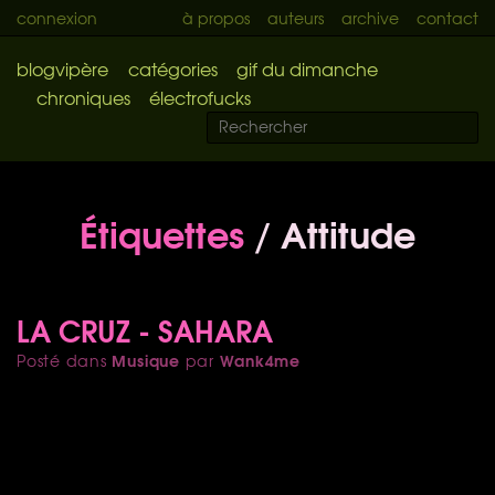
connexion
à propos
auteurs
archive
contact
blogvipère
catégories
gif du dimanche
chroniques
électrofucks
Étiquettes
/ Attitude
LA CRUZ - SAHARA
Musique
Wank4me
Posté dans
par