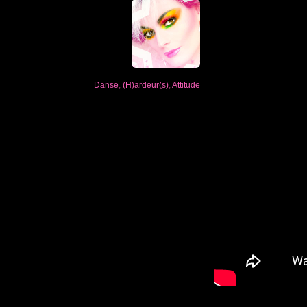
Danse
,
(H)ardeur(s)
,
Attitude