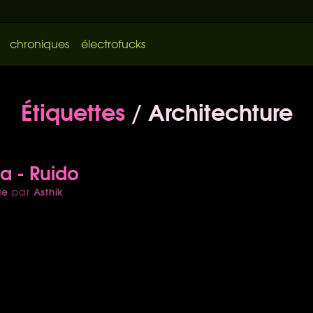
chroniques
électrofucks
Étiquettes
/ Architechture
da - Ruido
ue
Asthik
par