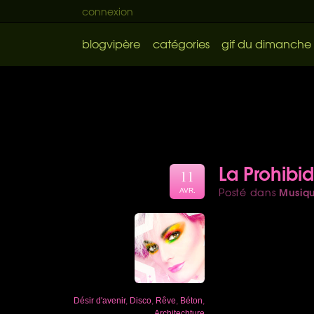
connexion
blogvipère
catégories
gif du dimanche
La Prohibi
11
Musiq
Posté dans
AVR.
Désir d'avenir
,
Disco
,
Rêve
,
Béton
,
Architechture