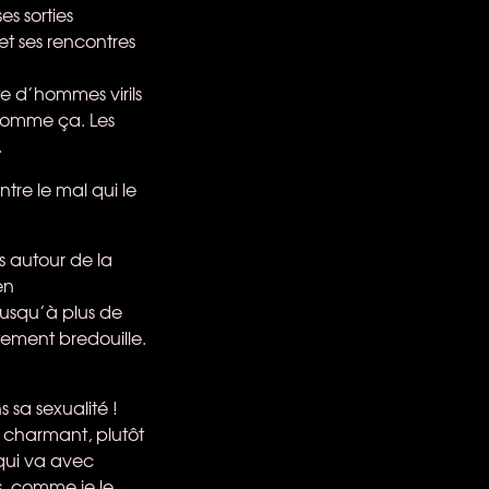
es sorties
 et ses rencontres
te d’hommes virils
 comme ça. Les
.
tre le mal qui le
s autour de la
en
jusqu’à plus de
tement bredouille.
sa sexualité !
charmant, plutôt
 qui va avec
s, comme je le