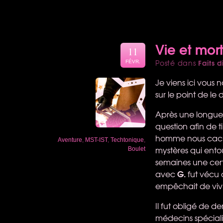
Vie et mor
11
Faits d
Posté dans
FÉVR.
Je viens ici vous 
sur le point de le 
Après une longue 
question afin de t
homme nous cache 
Aventure
,
MST-IST
,
Techtonique
,
mystères qui ento
Boulet
semaines une cer
G.
avec
fut vécu
empêchait de vivre
Il fut obligé de 
médecins spécialis