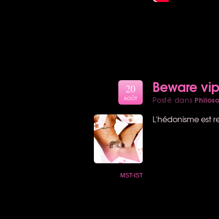
Beware vipè
20
Philos
Posté dans
AOÛT
L'hédonisme est r
MST-IST