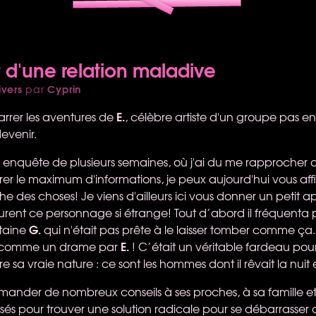
t d'une relation maladive
ivers
Cyprin
par
E.
narrer les aventures de
, célèbre artiste d'un groupe pas 
devenir.
enquête de plusieurs semaines, où j'ai du me rapprocher de
irer le maximum d'informations, je peux aujourd'hui vous af
des choses! Je viens d'ailleurs ici vous donner un petit a
urent ce personnage si étrange! Tout d’abord il fréquenta 
G.
taine
qui n'était pas prête à le laisser tomber comme ça.
E.
 comme un drame par
! C’était un véritable fardeau pour lu
 sa vraie nature : ce sont les hommes dont il rêvait la nuit 
demander de nombreux conseils à ses proches, à sa famille 
és pour trouver une solution radicale pour se débarrasser d'