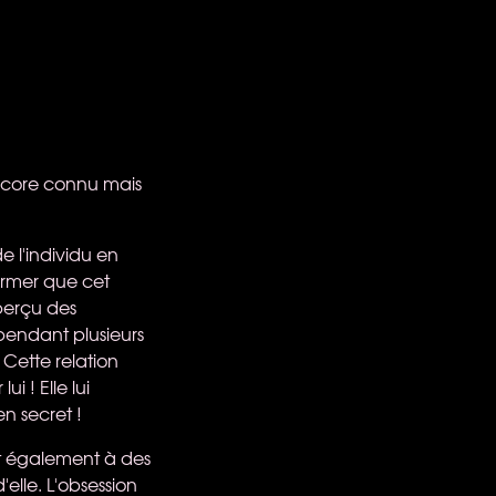
encore connu mais
 l'individu en
firmer que cet
perçu des
pendant plusieurs
 Cette relation
i ! Elle lui
en secret !
et également à des
elle. L'obsession