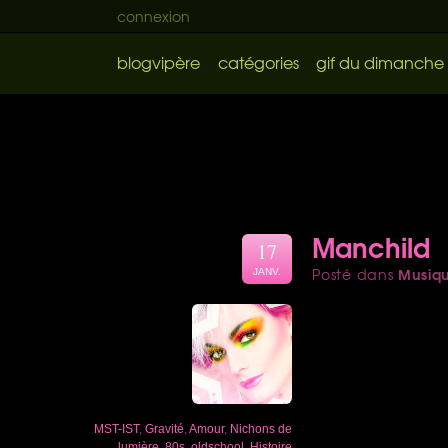
connexion
blogvipère
catégories
gif du dimanche
Manchild
17
Musiq
Posté dans
JANV.
MST-IST
,
Gravité
,
Amour
,
Nichons de
lumière
,
80s
,
oldschool
,
Histoire