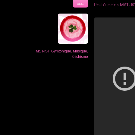
MST-IS
Posté dans
DÉC.
MST-IST
,
Gymtonique
,
Musique
,
fétichisme