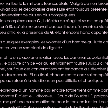
er sa liberté le mit dans tous ses états! Malgré de nombreus
uvait pas se débarrasser d'elle ! Elle était toujours présente
devenaient de plus en plus compliquées.
G.
ation complexe avec
, il décida de réagir et se mit en quê
G.
rer à
qu’elle ne pouvait pas continuer d’envahir sa vie
G.
eu difficile, la présence de
étant encore handicapante
rs quelques exemples, les volontés d’un homme qui lutte con
 retrouver un semblant de dignité :
mettre en place une relation avec les partenaires potentiel
: je discute afin de voir qui est vraiment l'autre ! Jusqu'ici ri
el, sauf que ces conversations ont tendance à s’éterniser 
bat des records ! Et au final, chacun rentre chez soi complè
e au retour à la vie disons un peu difficile et chaotique.
s’éprendre d’un homme pas encore totalement affirmé dans 
F.
F.
ncontre
c’est le… disons-le… Coup de Foudre !
garçon 
 malgré une passion affirmée pour la tecktonik et tout ce
est parfait) ! Cette rencontre promet de belles choses. Mai