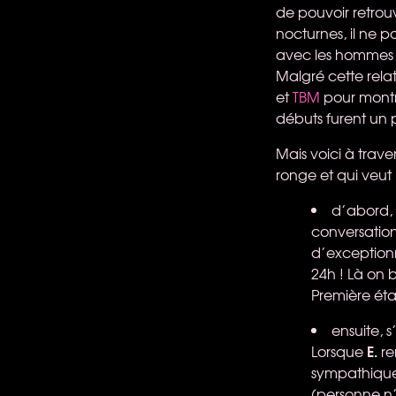
de pouvoir retrouv
nocturnes, il ne po
avec les hommes 
Malgré cette rel
et
TBM
pour mont
débuts furent un p
Mais voici à trave
ronge et qui veut
d’abord, 
conversation 
d’exceptionn
24h ! Là on 
Première étap
ensuite, 
E.
Lorsque
re
sympathique,
(personne n’