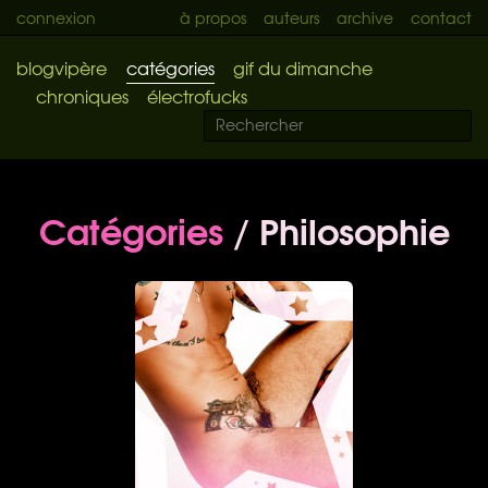
connexion
à propos
auteurs
archive
contact
blogvipère
catégories
gif du dimanche
chroniques
électrofucks
Catégories
/ Philosophie