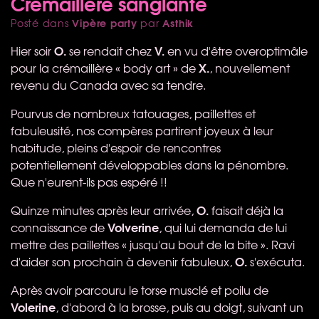
Crémaillère sanglante
Vipère party
Asthik
Posté dans
par
O.
V.
Hier soir
se rendait chez
en vu d'être overoptimâle
X.
pour la crémaillère « body art » de
, nouvellement
revenu du Canada avec sa tendre.
Pourvus de nombreux tatouages, paillettes et
fabuleusité, nos compères partirent joyeux à leur
habitude, pleins d'espoir de rencontres
potentiellement développables dans la pénombre.
Que n'eurent-ils pas espéré !!
O.
Quinze minutes après leur arrivée,
faisait déjà la
Volverine
connaissance de
, qui lui demanda de lui
mettre des paillettes « jusqu'au bout de la bite ». Ravi
O.
d'aider son prochain à devenir fabuleux,
s'exécuta.
Après avoir parcouru le torse musclé et poilu de
Volerine
, d'abord à la brosse, puis au doigt, suivant un