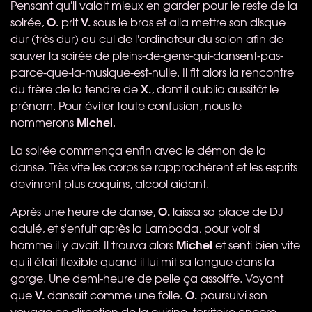
Pensant qu'il valait mieux en garder pour le reste de la
O.
V.
soirée,
prit
sous le bras et alla mettre son disque
dur (très dur) au cul de l'ordinateur du salon afin de
sauver la soirée de pleins-de-gens-qui-dansent-pas-
parce-que-la-musique-est-nulle. Il fit alors la rencontre
X.
du frère de la tendre de
, dont il oublia aussitôt le
prénom. Pour éviter toute confusion, nous le
Michel
nommerons
.
La soirée commença enfin avec le démon de la
danse. Très vite les corps se rapprochèrent et les esprits
devinrent plus coquins, alcool aidant.
O.
Après une heure de danse,
laissa sa place de DJ
adulé, et s'enfuit après la Lambada, pour voir si
Michel
homme il y avait. Il trouva alors
et senti bien vite
qu'il était flexible quand il lui mit sa langue dans la
gorge. Une demi-heure de pelle ça assoiffe. Voyant
V.
O.
que
dansait comme une folle.
poursuivi son
voyage en direction de la cuisine, territoire encore