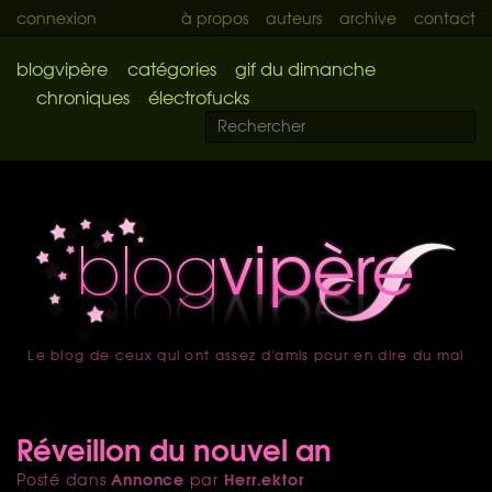
connexion
à propos
auteurs
archive
contact
blogvipère
catégories
gif du dimanche
chroniques
électrofucks
Le blog de ceux qui ont assez d'amis pour en dire du mal
accueil
Réveillon du nouvel an
Annonce
Herr.ektor
Posté dans
par