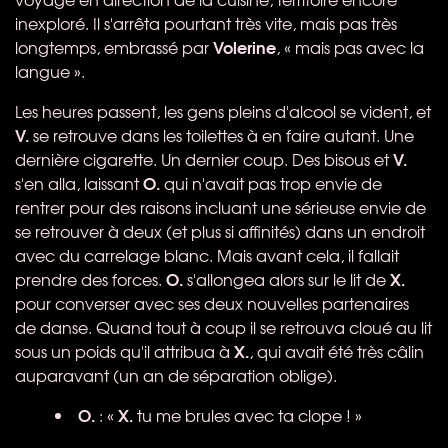
inexploré. Il s'arrêta pourtant très vite, mais pas très
Volerine
longtemps, embrassé par
, « mais pas avec la
langue ».
Les heures passent, les gens pleins d'alcool se vident, et
V.
se retrouve dans les toilettes à en faire autant. Une
V.
dernière cigarette. Un dernier coup. Des bisous et
O.
s'en alla, laissant
qui n'avait pas trop envie de
rentrer pour des raisons incluant une sérieuse envie de
se retrouver à deux (et plus si affinités) dans un endroit
avec du carrelage blanc. Mais avant cela, il fallait
O.
X.
prendre des forces.
s'allongea alors sur le lit de
pour converser avec ses deux nouvelles partenaires
de danse. Quand tout à coup il se retrouva cloué au lit
X.
sous un poids qu'il attribua à
, qui avait été très câlin
auparavant (un an de séparation oblige).
O.
X.
: «
tu me brules avec ta clope ! »