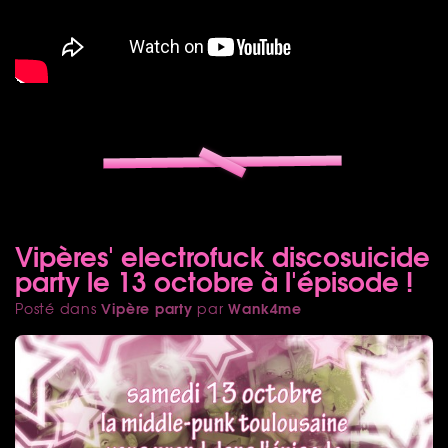
Vipères' electrofuck discosuicide
party le 13 octobre à l'épisode !
Vipère party
Wank4me
Posté dans
par