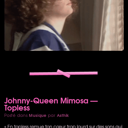
Johnny-Queen Mimosa —
Topless
Musique
Asthik
Posté dans
par
« En topless remue ton cœur trop lourd sur des sons qui