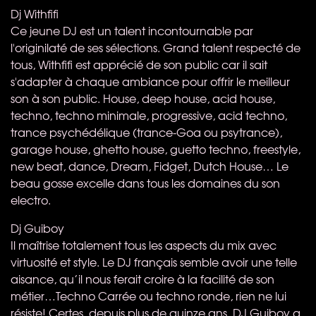
Dj Withfifi
Ce jeune DJ est un talent incontournable par
l'originilaté de ses sélections. Grand talent respecté de
tous, Withfifi est apprécié de son public car il sait
s'adapter à chaque ambiance pour offrir le meilleur
son à son public. House, deep house, acid house,
techno, techno minimale, progressive, acid techno,
trance psychédélique (trance-Goa ou psytrance),
garage house, ghetto house, guetto techno, freestyle,
new beat, dance, Dream, Fidget, Dutch House… Le
beau gosse excelle dans tous les domaines du son
electro.
Dj Guiboy
Il maîtrise totalement tous les aspects du mix avec
virtuosité et style. Le DJ français semble avoir une telle
aisance, qu’il nous ferait croire à la facilité de son
métier…Techno Carrée ou techno ronde, rien ne lui
résiste! Certes, depuis plus de quinze ans, DJ Guiboy a