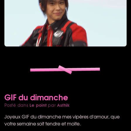
GIF du dimanche
Le point
Asthik
Posté dans
par
Joyeux
GIF
du dimanche mes vipères d'amour, que
votre semaine soit tendre et moite.