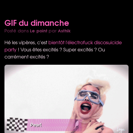
GIF du dimanche
Le point
Asthik
Posté dans
par
Hé les vipères, c'est
bientôt l'électrofuck discosuicide
party
! Vous êtes excités ? Super excités ? Ou
carrément excités ?