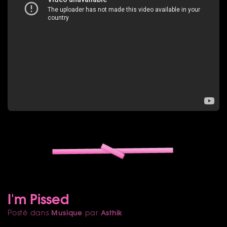
I'm Pissed
Musique
Asthik
Posté dans
par