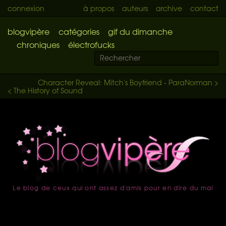
connexion
à propos
auteurs
archive
contact
blogvipère
catégories
gif du dimanche
chroniques
électrofucks
Character Reveal: Mitch's Boyfriend - ParaNorman >
< The History of Sound
Le blog de ceux qui ont assez d'amis pour en dire du mal
accueil