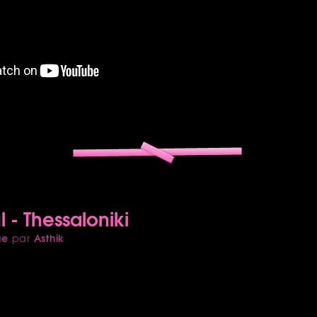
 - Thessaloniki
ue
Asthik
par