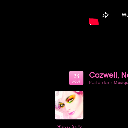
Cazwell, 
28
Musiq
Posté dans
AOÛT
(H)ardeur(s)
,
Poil