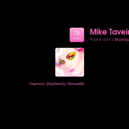
Mike Tavei
28
Musiq
Posté dans
AOÛT
Urgences
,
(H)ardeur(s)
,
Sensualité