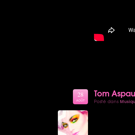
Tom Aspaul
28
Musiq
Posté dans
AOÛT