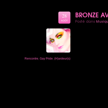
BRONZE AV
28
Musiq
Posté dans
AOÛT
Rencontre
,
Gay Pride
,
(H)ardeur(s)