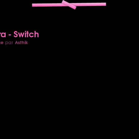
ra - Switch
ue
Asthik
par