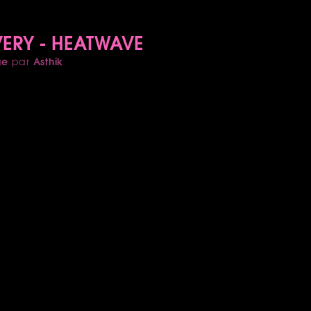
ERY - HEATWAVE
ue
Asthik
par