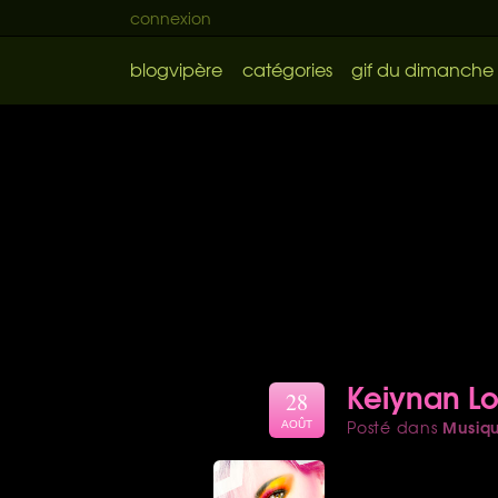
connexion
blogvipère
catégories
gif du dimanche
Keiynan Lo
28
Musiq
Posté dans
AOÛT