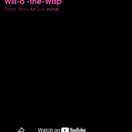
Will-o'-the-Wisp
Art
Asthik
Posté dans
par