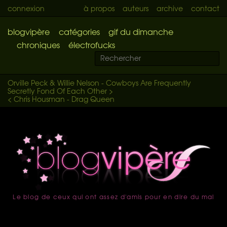
connexion
à propos
auteurs
archive
contact
blogvipère
catégories
gif du dimanche
chroniques
électrofucks
Orville Peck & Willie Nelson - Cowboys Are Frequently
Secretly Fond Of Each Other >
< Chris Housman - Drag Queen
Le blog de ceux qui ont assez d'amis pour en dire du mal
accueil