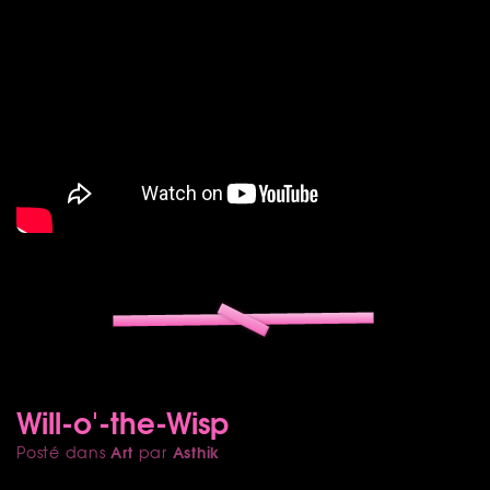
Will-o'-the-Wisp
Art
Asthik
Posté dans
par