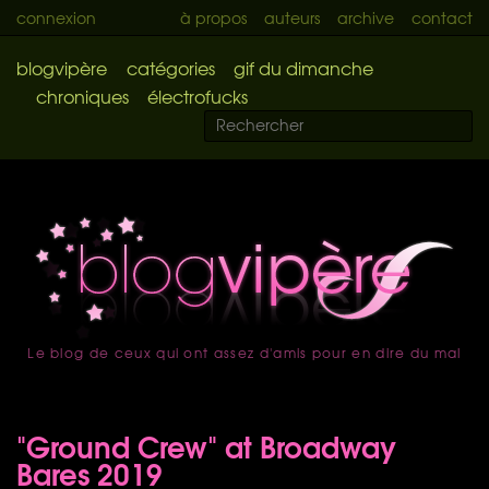
connexion
à propos
auteurs
archive
contact
blogvipère
catégories
gif du dimanche
chroniques
électrofucks
Le blog de ceux qui ont assez d'amis pour en dire du mal
accueil
"Ground Crew" at Broadway
Bares 2019