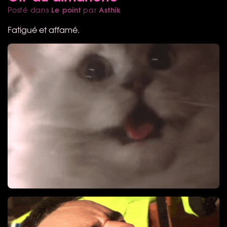
Le point
Asthik
Posté dans
par
Fatigué et affamé.