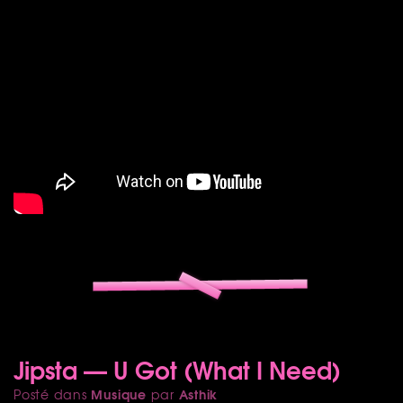
Jipsta — U Got (What I Need)
Musique
Asthik
Posté dans
par