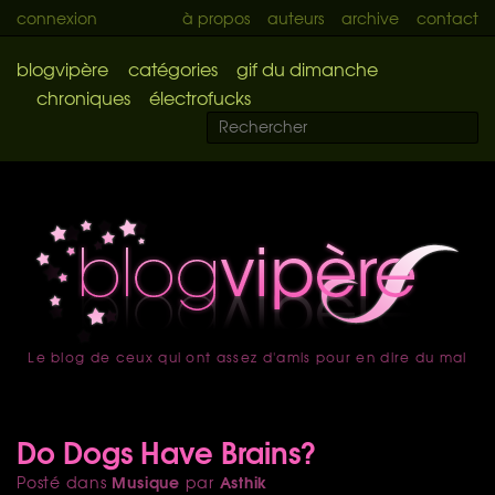
connexion
à propos
auteurs
archive
contact
blogvipère
catégories
gif du dimanche
chroniques
électrofucks
Le blog de ceux qui ont assez d'amis pour en dire du mal
accueil
Do Dogs Have Brains?
Musique
Asthik
Posté dans
par