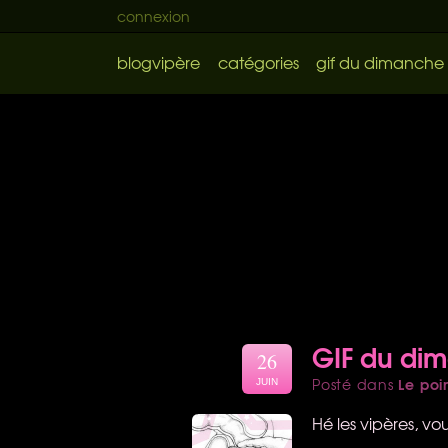
connexion
blogvipère
catégories
gif du dimanche
GIF du di
26
Le poi
Posté dans
JUIN
Hé les vipères, v