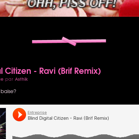
l Citizen - Ravi (Brif Remix)
ue
Asthik
par
 baise?