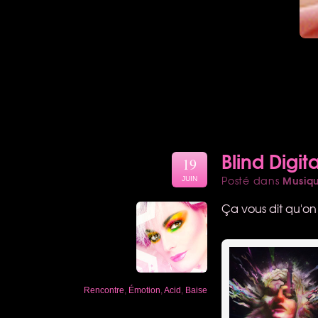
Blind Digita
19
Musiq
Posté dans
JUIN
Ça vous dit qu'on
Rencontre
,
Émotion
,
Acid
,
Baise