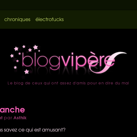
chroniques
électrofucks
Le blog de ceux qui ont assez d'amis pour en dire du mal
accueil
manche
nt
Asthik
par
ous savez ce qui est amusant?