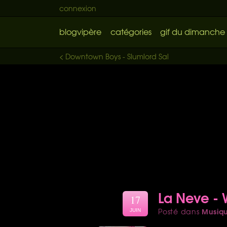
connexion
blogvipère
catégories
gif du dimanche
< Downtown Boys - Slumlord Sal
La Neve - W
17
Musiq
Posté dans
JUIN