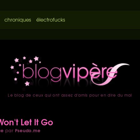
chroniques
électrofucks
Le blog de ceux qui ont assez d'amis pour en dire du mal
accueil
on't Let It Go
ue
Pseudo.me
par