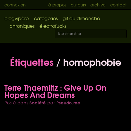
connexion
à propos
auteurs
archive
contact
blogvipère
catégories
gif du dimanche
chroniques
électrofucks
Étiquettes
/ homophobie
Terre Thaemlitz : Give Up On
Hopes And Dreams
Société
Pseudo.me
Posté dans
par