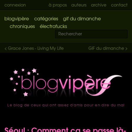
connexion
à propos
auteurs
archive
contact
blogvipère
catégories
gif du dimanche
chroniques
électrofucks
< Grace Jones - Living My Life
GIF du dimanche >
Le blog de ceux qui ont assez d'amis pour en dire du mal
accueil
Séoul : Comment ça se passe là-