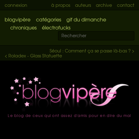
connexion
à propos
auteurs
archive
contact
blogvipère
catégories
gif du dimanche
chroniques
électrofucks
Séoul : Comment ça se passe là-bas ? >
< Roladex - Glass Statuette
Le blog de ceux qui ont assez d'amis pour en dire du mal
accueil