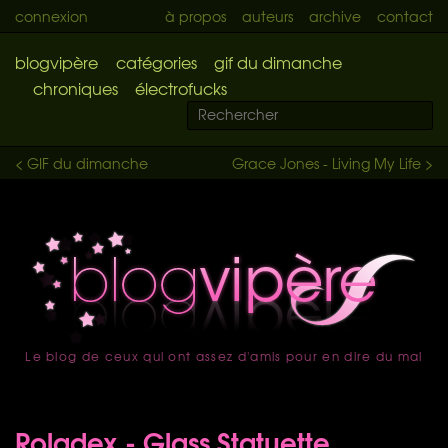
connexion
à propos
auteurs
archive
contact
blogvipère
catégories
gif du dimanche
chroniques
électrofucks
< GIF du dimanche
Grace Jones - Living My Life >
Le blog de ceux qui ont assez d'amis pour en dire du mal
accueil
Roladex - Glass Statuette