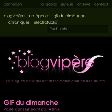
connexion
à propos
auteurs
archive
contact
blogvipère
catégories
gif du dimanche
chroniques
électrofucks
Le blog de ceux qui ont assez d'amis pour en dire du mal
accueil
GIF du dimanche
Le point
Asthik
Posté dans
par