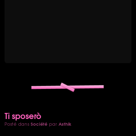
Ti sposerò
Société
Asthik
Posté dans
par