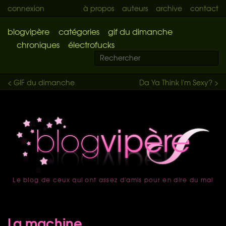
connexion
à propos
auteurs
archive
contact
blogvipère
catégories
gif du dimanche
chroniques
électrofucks
< GIF du dimanche
Da Ya Think I'm Sexy? >
Le blog de ceux qui ont assez d'amis pour en dire du mal
accueil
La machine