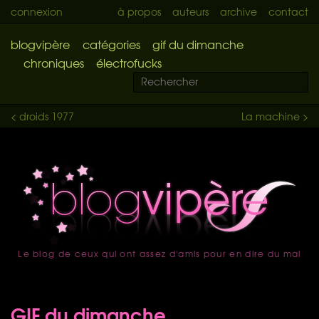
connexion
à propos
auteurs
archive
contact
blogvipère
catégories
gif du dimanche
chroniques
électrofucks
< droids 1977
La machine >
Le blog de ceux qui ont assez d'amis pour en dire du mal
accueil
GIF du dimanche