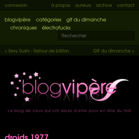
connexion
à propos
auteurs
archive
contact
blogvipère
catégories
gif du dimanche
chroniques
électrofucks
< Sexy Sushi - Retour de bâton
GIF du dimanche >
Le blog de ceux qui ont assez d'amis pour en dire du mal
accueil
droids 1977