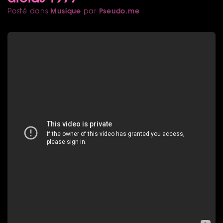
Musique
Pseudo.me
Posté dans
par