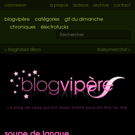
connexion
à propos
auteurs
archive
contact
blogvipère
catégories
gif du dimanche
chroniques
électrofucks
< baghdad disco
babyme(n)tal >
Le blog de ceux qui ont assez d'amis pour en dire du mal
accueil
soupe de langue