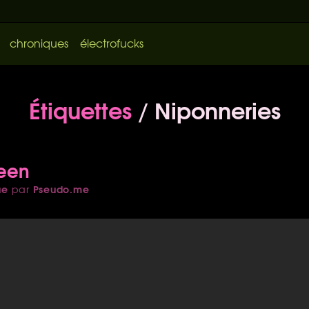
chroniques
électrofucks
Étiquettes
/ Niponneries
een
ue
Pseudo.me
par