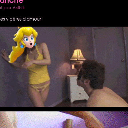
nt
Asthik
par
s vipères d'amour !