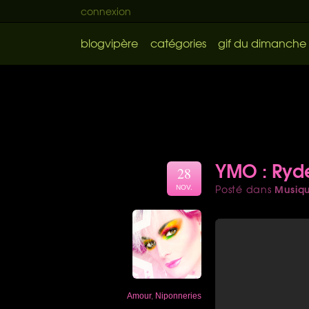
connexion
blogvipère
catégories
gif du dimanche
YMO : Ryd
28
Musiq
Posté dans
NOV.
Amour
,
Niponneries