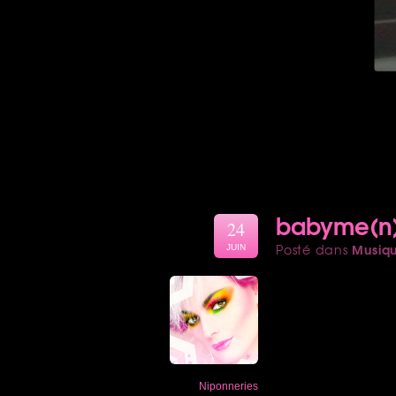
babyme(n)
24
Musiq
Posté dans
JUIN
Niponneries