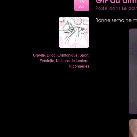
19
Le poi
Posté dans
AVR.
Bonne semaine me
Gravité
,
Dildo
,
Gymtonique
,
Sport
,
Féminité
,
Nichons de lumière
,
Niponneries