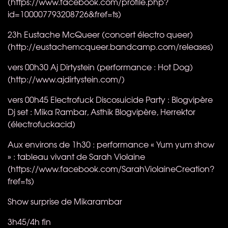
(https://www.facebook.com/profile.php?
id=100007793208726&fref=ts)
23h Eustache McQueer​ (concert électro queer)
(http://eustachemcqueer.bandcamp.com/releases)
vers 00h30 Aj Dirtystein (performance : Hot Dog)
(http://www.ajdirtystein.com/)
vers 00h45 Electrofuck Discosuicide Party : Blogvipère
Dj set : Mika Rambar, Asthik Blogvipère, Herrektor
(électrofuckacid)
Aux environs de 1h30 : performance « Yum yum show
» : tableau vivant de Sarah Violaine
(https://www.facebook.com/SarahViolaineCreation?
fref=ts)
Show surprise de Mikarambar
3h45/4h fin