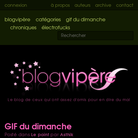
connexion
à propos
auteurs
archive
contact
blogvipère
catégories
gif du dimanche
chroniques
électrofucks
Le blog de ceux qui ont assez d'amis pour en dire du mal
accueil
GIF du dimanche
Le point
Asthik
Posté dans
par