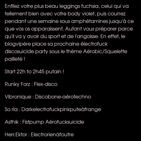
Enfilez votre plus beau leggings fuchsia, celui qui va
tellement bien avec votre body violet, puis courrez
pendant une semaine sous amphétamines jusqu'à ce
que vos os apparaissent. Autant vous préparer parce
qu'il va y avoir du sport et de l'angoisse. En effet, le
blogvipère place sa prochaine électrofuck
discosuicide party sous le thème Aérobic/Squelette
pailleté !
Start 22h to 2h45 putain !
Runky Forz : Flex-disco
Vibronique : Discobone-aérotechno
So rìa : Darkelectrofuckpinkputeàfrange
Asthik : Fistpump Aérofucksuicide
Herr.Ektor : Electrorienàfoutre