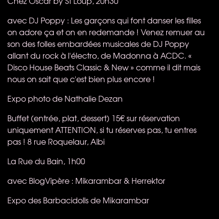
Chez Oscar by St Loup, 20h30
avec DJ Poppy : Les garçons qui font danser les filles
on adore ça et on en redemande ! Venez remuer au
son des folles embardées musicales de DJ Poppy
allant du rock à l'électro, de Madonna à
ACDC
. «
Disco House Beats Classic & New » comme il dit mais
nous on sait que c'est bien plus encore !
Expo photo de Nathalie Dezan
Buffet (entrée, plat, dessert) 15€ sur réservation
uniquement
ATTENTION
, si tu réserves pas, tu entres
pas ! 8 rue Roquelaur, Albi
La Rue du Bain, 1h00
avec BlogVipère : Mikarambar & Herrektor
Expo des Barbacidolls de Mikarambar