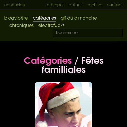
connexion
à propos
auteurs
archive
contact
blogvipère
catégories
gif du dimanche
chroniques
électrofucks
Catégories
/ Fêtes
familliales