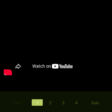
Préc.
1
2
3
4
Suiv.