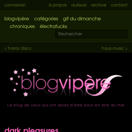
connexion
à propos
auteurs
archive
contact
blogvipère
catégories
gif du dimanche
chroniques
électrofucks
< horror disco
haus music >
Le blog de ceux qui ont assez d'amis pour en dire du mal
accueil
dark pleasures