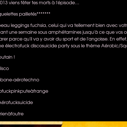
13 viens fêter tes morts à l'épisode…
uelettes pailletés*******
 beau leggings fuchsia, celui qui va tellement bien avec votr
dant une semaine sous amphétamines jusqu'à ce que vos os
er parce qu'il va y avoir du sport et de l'angoisse. En effet
e électrofuck discosuicide party sous le thème Aérobic/Sque
putain !
disco
cobone-aérotechno
trofuckpinkputeàfrange
 Aérofucksuicide
orienàfoutre