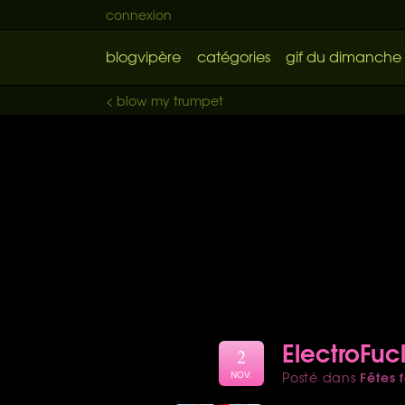
connexion
blogvipère
catégories
gif du dimanche
< blow my trumpet
ElectroFuc
2
Fêtes f
Posté dans
NOV.