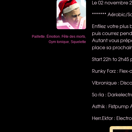
Le 02 novembre 20
******* Aérobic/Sq
Enfilez votre plus
puis courrez pen
Paillette
,
Émotion
,
Fête des morts
,
Autant vous prépar
Gym tonique
,
Squelette
place sa prochain
Start 22h to 2h45 
Runky Forz : Flex-
Vibronique : Dis
So rìa : Darkelec
Asthik : Fistpump
Herr.Ektor : Electr