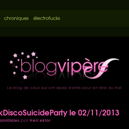
chroniques
électrofucks
Le blog de ceux qui ont assez d'amis pour en dire du mal
accueil
kDiscoSuicideParty le 02/11/2013
amilliales
Herr.ektor
par