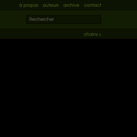
à propos
auteurs
archive
contact
chains >