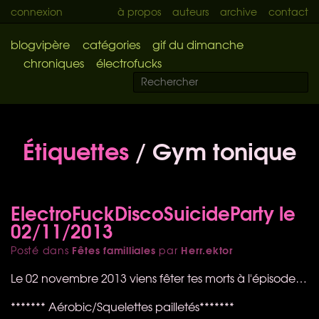
connexion
à propos
auteurs
archive
contact
blogvipère
catégories
gif du dimanche
chroniques
électrofucks
Étiquettes
/ Gym tonique
ElectroFuckDiscoSuicideParty le
02/11/2013
Fêtes familliales
Herr.ektor
Posté dans
par
Le 02 novembre 2013 viens fêter tes morts à l'épisode…
******* Aérobic/Squelettes pailletés*******