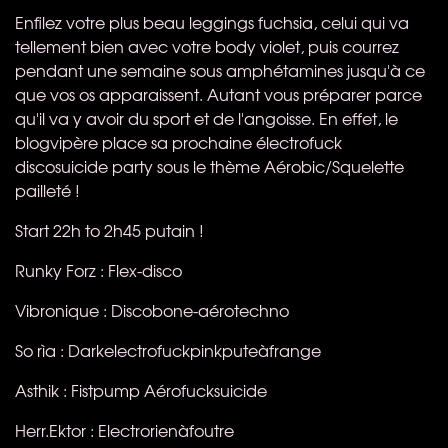
Enfilez votre plus beau leggings fuchsia, celui qui va
tellement bien avec votre body violet, puis courrez
pendant une semaine sous amphétamines jusqu'à ce
que vos os apparaissent. Autant vous préparer parce
qu'il va y avoir du sport et de l'angoisse. En effet, le
blogvipère place sa prochaine électrofuck
discosuicide party sous le thème Aérobic/Squelette
pailleté !
Start 22h to 2h45 putain !
Runky Forz : Flex-disco
Vibronique : Discobone-aérotechno
So rìa : Darkelectrofuckpinkputeàfrange
Asthik : Fistpump Aérofucksuicide
Herr.Ektor : Electrorienàfoutre