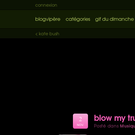
connexion
blogvipère
catégories
gif du dimanche
< kate bush
blow my t
2
Musiq
Posté dans
NOV.