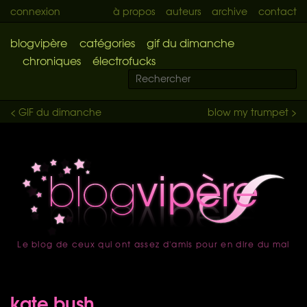
connexion
à propos
auteurs
archive
contact
blogvipère
catégories
gif du dimanche
chroniques
électrofucks
< GIF du dimanche
blow my trumpet >
Le blog de ceux qui ont assez d'amis pour en dire du mal
accueil
kate bush