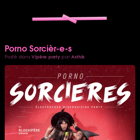
Porno Sorcièr-e-s
Vipère party
Asthik
Posté dans
par