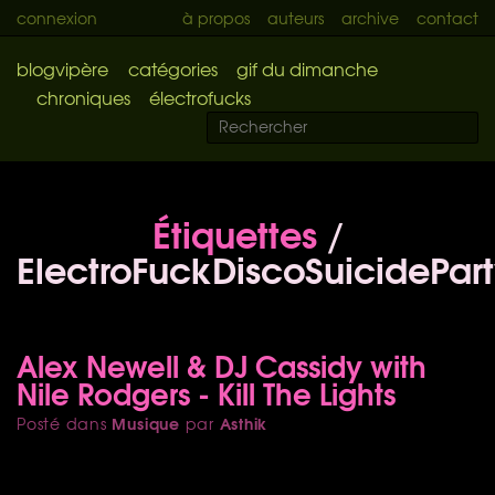
connexion
à propos
auteurs
archive
contact
blogvipère
catégories
gif du dimanche
chroniques
électrofucks
Étiquettes
/
ElectroFuckDiscoSuicidePar
Alex Newell & DJ Cassidy with
Nile Rodgers - Kill The Lights
Musique
Asthik
Posté dans
par