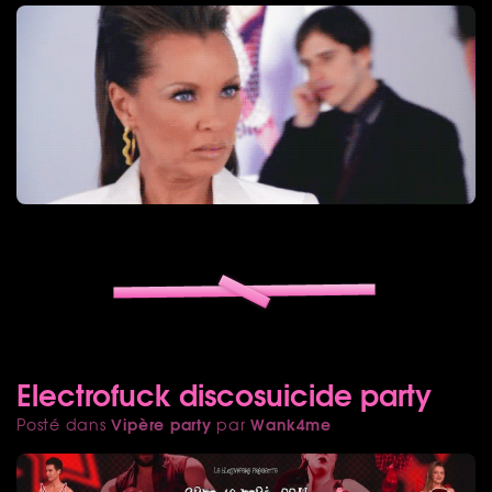
Electrofuck discosuicide party
Vipère party
Wank4me
Posté dans
par