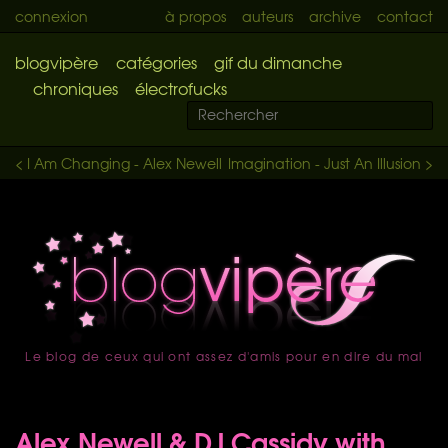
connexion
à propos
auteurs
archive
contact
blogvipère
catégories
gif du dimanche
chroniques
électrofucks
< I Am Changing - Alex Newell
Imagination - Just An Illusion >
Le blog de ceux qui ont assez d'amis pour en dire du mal
accueil
Alex Newell & DJ Cassidy with