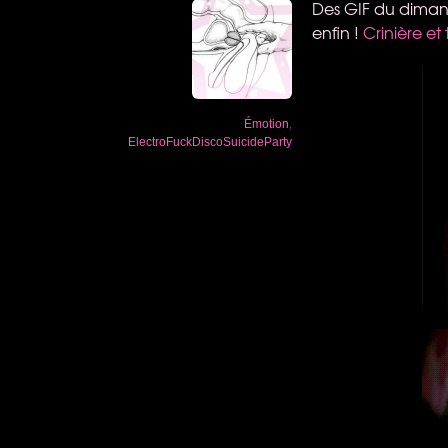
Des
GIF
du dimanch
enfin !
Crinière et 
Émotion
,
ElectroFuckDiscoSuicideParty