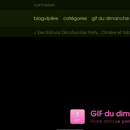
connexion
blogvipère
catégories
gif du dimanche
< ElectroFuck DiscoSuicide Party : Crinière et tal
GIF du di
5
Le poi
Posté dans
OCT.