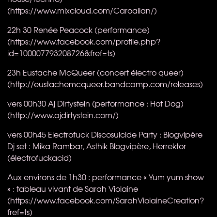
(https://www.mixcloud.com/Caroallan/)
22h 30 Renée Peacock (performance)
(https://www.facebook.com/profile.php?
id=100007793208726&fref=ts)
23h Eustache McQueer​ (concert électro queer)
(http://eustachemcqueer.bandcamp.com/releases)
vers 00h30 Aj Dirtystein (performance : Hot Dog)
(http://www.ajdirtystein.com/)
vers 00h45 Electrofuck Discosuicide Party : Blogvipère
Dj set : Mika Rambar, Asthik Blogvipère, Herrektor
(électrofuckacid)
Aux environs de 1h30 : performance « Yum yum show
» : tableau vivant de Sarah Violaine
(https://www.facebook.com/SarahViolaineCreation?
fref=ts)