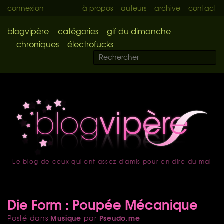
connexion
à propos
auteurs
archive
contact
blogvipère
catégories
gif du dimanche
chroniques
électrofucks
Le blog de ceux qui ont assez d'amis pour en dire du mal
accueil
Die Form : Poupée Mécanique
Musique
Pseudo.me
Posté dans
par