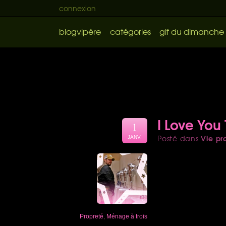
connexion
blogvipère
catégories
gif du dimanche
I Love You
1
Vie pr
Posté dans
JANV.
Propreté
,
Ménage à trois