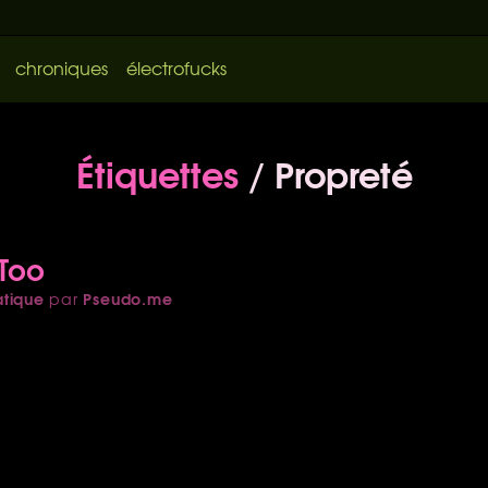
chroniques
électrofucks
Étiquettes
/ Propreté
 Too
atique
Pseudo.me
par