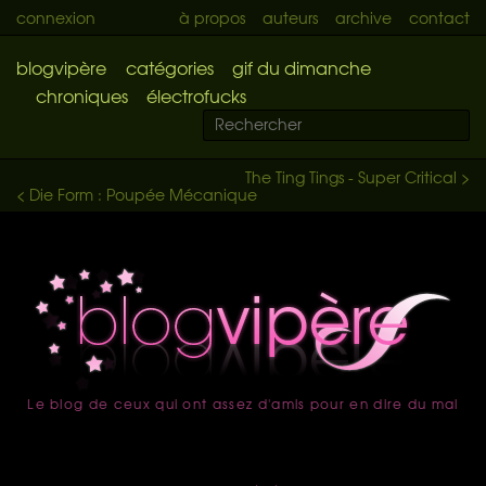
connexion
à propos
auteurs
archive
contact
blogvipère
catégories
gif du dimanche
chroniques
électrofucks
The Ting Tings - Super Critical >
< Die Form : Poupée Mécanique
Le blog de ceux qui ont assez d'amis pour en dire du mal
accueil