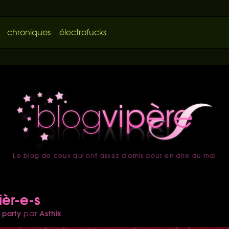
chroniques
électrofucks
Le blog de ceux qui ont assez d'amis pour en dire du mal
accueil
ièr-e-s
 party
Asthik
par