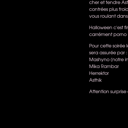
cher et tendre Ast
contrées plus froi
vous roulant dans 
Halloween c'est f
carrément porno et
Pour cette soirée
sera assurée par :
Mashyno (notre inv
Mika Rambar
Herrektor
Asthik
Attention surpris