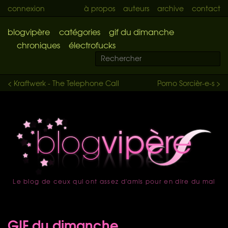
connexion
à propos
auteurs
archive
contact
blogvipère
catégories
gif du dimanche
chroniques
électrofucks
< Kraftwerk - The Telephone Call
Porno Sorcièr-e-s >
Le blog de ceux qui ont assez d'amis pour en dire du mal
accueil
GIF du dimanche