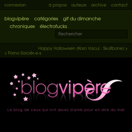
connexion
à propos
auteurs
archive
contact
blogvipère
catégories
gif du dimanche
chroniques
électrofucks
Happy Halloween (Koro Vacui : Skullbone) >
< Porno Sorcièr-e-s
Le blog de ceux qui ont assez d'amis pour en dire du mal
accueil