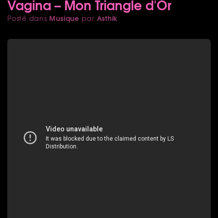
Vagina – Mon Triangle d'Or
Musique
Asthik
Posté dans
par