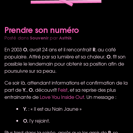
Prendre son numéro
Souvenir
Asthik
Posté dans
par
O.
R.
En 2003
avait 24 ans et il rencontrait
au café
O.
populaire. Attiré par sa lumière et sa chaleur,
fît son
possible le lendemain pour obtenir sa position afin de
poursuivre sur sa peau.
Ce soir là, attendant informations et confirmation de la
Y.
O.
part de
,
découvrît
Feist
, et sa reprise des plus
entrainante de
Love You Inside Out
. Un message :
Y.
: « Il est au Nain Jaune »
O.
l'y rejoint.
R.
Plus tard dans la soirée, après que les amis de
se