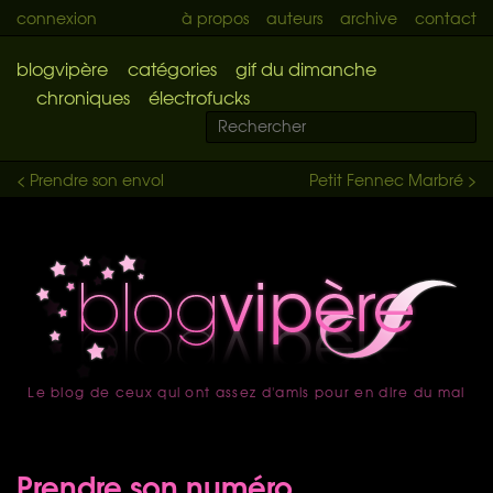
connexion
à propos
auteurs
archive
contact
blogvipère
catégories
gif du dimanche
chroniques
électrofucks
< Prendre son envol
Petit Fennec Marbré >
Le blog de ceux qui ont assez d'amis pour en dire du mal
accueil
Prendre son numéro