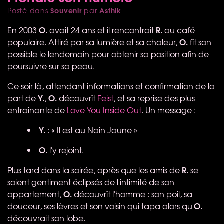
Souvenir
Asthik
Posté dans
par
O.
R.
En 2003
avait 24 ans et il rencontrait
au café
O.
populaire. Attiré par sa lumière et sa chaleur,
fît son
possible le lendemain pour obtenir sa position afin de
poursuivre sur sa peau.
Ce soir là, attendant informations et confirmation de la
Y.
O.
part de
,
découvrît
Feist
, et sa reprise des plus
entrainante de
Love You Inside Out
. Un message :
Y.
: « Il est au Nain Jaune »
O.
l'y rejoint.
R.
Plus tard dans la soirée, après que les amis de
se
soient gentiment éclipsés de l'intimité de son
O.
appartement,
découvrît l'homme : son poil, sa
O.
douceur, ses lèvres et son voisin qui tapa alors qu'
découvrait son lobe.